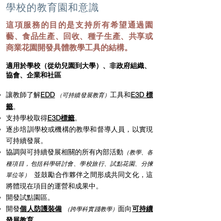
學校的教育園和意識
這項服務的目的是支持所有希望通過園
藝、食品生產、回收、種子生產、共享或
商業花園開發具體教學工具的結構。
適用於學校（從幼兒園到大學）、非政府組織、
協會、企業和社區
讓教師了解
EDD
工具和
E3D 標
可持續發展教育）
（
籤
。
支持學校取得
E3D標籤
。
逐步培訓學校或機構的教學和督導人員，以實現
可持續發展。
協調與可持續發展相關的所有內部活動
（教學、各
種項目，包括科學研討會、學校旅行、試點花園、分揀
並鼓勵合作夥伴之間形成共同文化，這
單位等）
將體現在項目的運營和成果中。
開發試點園區。
開發
個人防護裝備
面向
可持續
（跨學科實踐教學）
發展教育
。