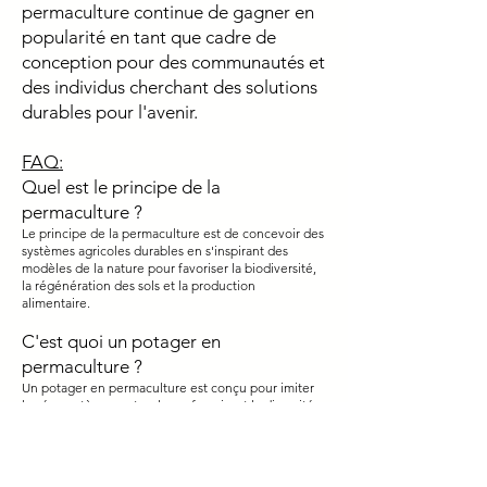
permaculture continue de gagner en
popularité en tant que cadre de
conception pour des communautés et
des individus cherchant des solutions
durables pour l'avenir.
FAQ:
Quel est le principe de la
permaculture ?
Le principe de la permaculture est de concevoir des
systèmes agricoles durables en s'inspirant des
modèles de la nature pour favoriser la biodiversité,
la régénération des sols et la production
alimentaire.
C'est quoi un potager en
permaculture ?
Un potager en permaculture est conçu pour imiter
les écosystèmes naturels, en favorisant la diversité
des cultures, la santé des sols, la rétention d'eau et
en minimisant l'utilisation de produits chimiques,
tout en favorisant une production alimentaire
durable.