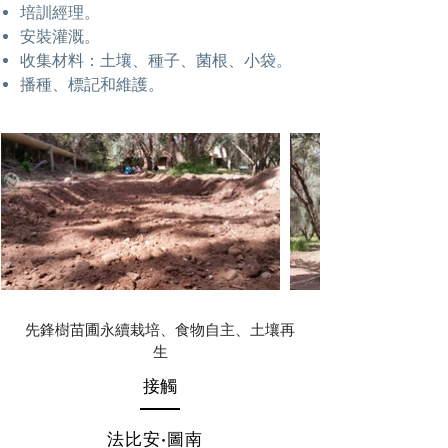
培訓經理。
安裝灌溉。
收集材料：土壤、種子、菌根、小袋。
播種、標記和維護。
先鋒樹苗圃永續栽培、食物自主、土壤再
生
接觸
法比安·圖南