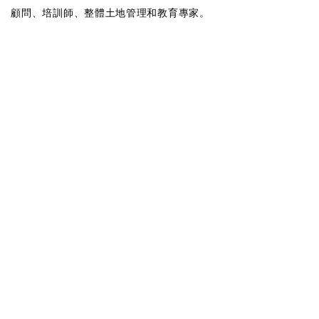
顧問、培訓師、整體土地管理和教育專家。
Contactez nous pour réaliser votre projet
法比安@
regenerationvegetale
.COM
Contactez nous pour réaliser votre projet
Contactez nous pour réaliser votre projet
Listincore 採石場 - 20 167 Appietto
和 91,370
維里埃勒比松
#
##
反向鏈接
Contactez nous pour réaliser votre projet
Contactez nous pour réaliser votre projet
法律聲明
版權所有 © Mea 攝影 - 植物再生 2021
年 - 保留所有權利 - 保留所有權利
Contactez nous pour réaliser votre projet
土壤再生
——
整體土地管理專家
-
食物自主權
Contactez nous pour réaliser votre projet
Gestion holisitque
Économie circulaire